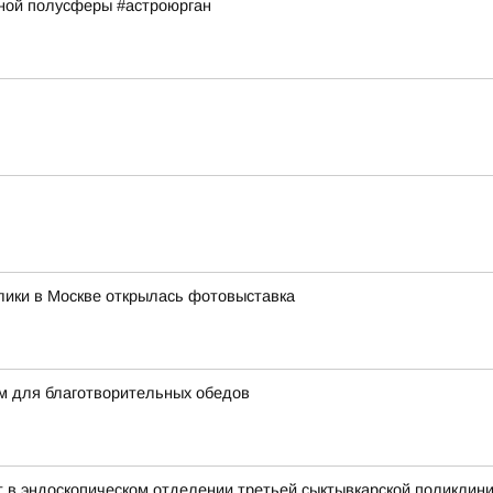
рной полусферы #астроюрган
лики в Москве открылась фотовыставка
м для благотворительных обедов
т в эндоскопическом отделении третьей сыктывкарской поликлин