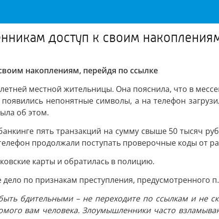
нникам доступ к своим накоплениям
своим накоплениям, перейдя по ссылке
-летней местной жительницы. Она пояснила, что в месс
е появились непонятные символы, а на телефон загруз
ыла об этом.
нкинге пять транзакций на сумму свыше 50 тысяч рубл
а телефон продолжали поступать проверочные коды от р
ковские карты и обратилась в полицию.
ело по признакам преступления, предусмотренного п. Г 
быть бдительными – не переходите по ссылкам и не 
комого вам человека. Злоумышленники часто взламываю