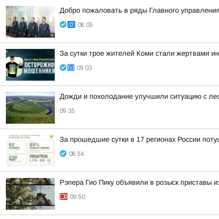
Добро пожаловать в ряды Главного управления
08:05
За сутки трое жителей Коми стали жертвами и
09:03
Дожди и похолодание улучшили ситуацию с ле
09:35
За прошедшие сутки в 17 регионах России пот
08:54
Рэпера Гио Пику объявили в розыск приставы из
09:50