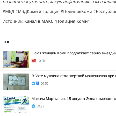
позвоните и уточните, какую информацию вам направ
#МВД #МВДКоми #Полиция #ПолицияКоми #Республик
Источник:
Канал в МАКС "Полиция Коми"
ТОП
Союз женщин Коми продолжает серию выездны
10:08
В Ухте мужчина стал жертвой мошенников при 
09:52
Максим Мартышин: 15 августа Эжва отмечает с
09:27