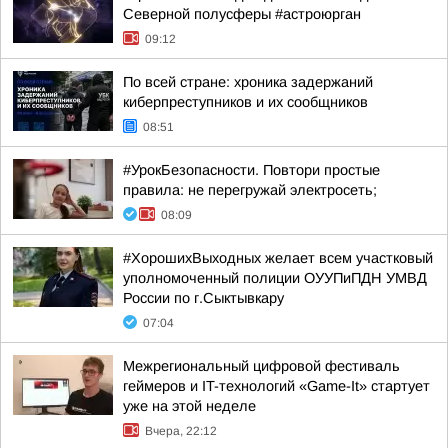
Северной полусферы #астроюрган
09:12
По всей стране: хроника задержаний
киберпреступников и их сообщников
08:51
#УрокБезопасности. Повтори простые
правила: не перегружай электросеть;
08:09
#ХорошихВыходных желает всем участковый
уполномоченный полиции ОУУПиПДН УМВД
России по г.Сыктывкару
07:04
Межрегиональный цифровой фестиваль
геймеров и IT-технологий «Game-It» стартует
уже на этой неделе
Вчера, 22:12