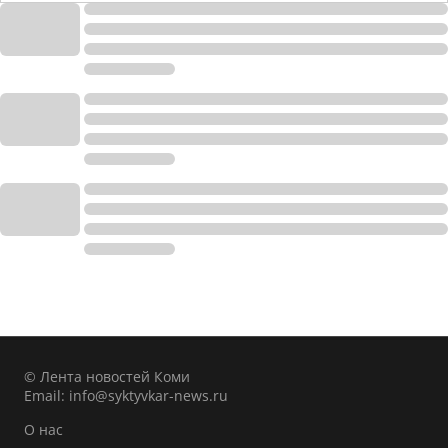
© Лента новостей Коми
Email:
info@syktyvkar-news.ru
О нас