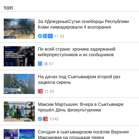
ТОП
За #ДежурныеСутки огнеборцы Республики
Коми ликвидировали 4 возгорания
11:33
По всей стране: хроника задержаний
киберпреступников и их сообщников
08:51
На дачах под Сыктывкаром второй раз
зацвела сирень
12:40
Максим Мартышин: Вчера в Сыктывкаре
прошёл День физкультурника
10:42
Сегодня в сыктывкарском посёлке Верхняя
Максаковка на площадке перед