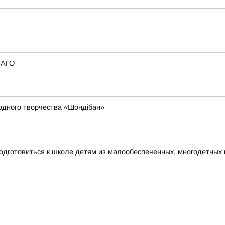
САГО
родного творчества «Шондібан»
одготовиться к школе детям из малообеспеченных, многодетных