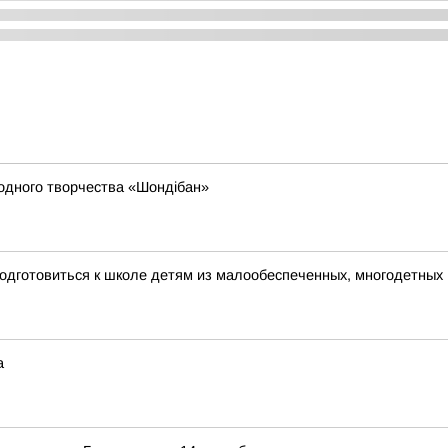
родного творчества «Шондібан»
одготовиться к школе детям из малообеспеченных, многодетных
а