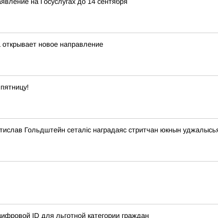
явление на Госуслугах до 14 сентября
а открывает новое направление
пятницу!
стислав Гольдштейн сеталіс наградаяс стритчан юкнын уджалысь
ифровой ID для льготной категории граждан