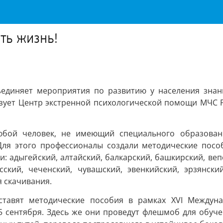
ть жизнь!
бъединяет мероприятия по развитию у населения зна
изует Центр экстренной психологической помощи МЧС 
юбой человек, не имеющий специального образован
 Для этого профессионалы создали методические пос
и: адыгейский, алтайский, балкарский, башкирский, веп
касский, чеченский, чувашский, эвенкийский, эрзян
я скачивания.
ставят методические пособия в рамках XVI Междуна
 5 сентября. Здесь же они проведут флешмоб для обу