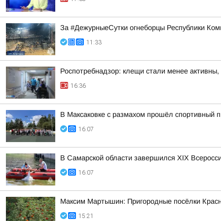
За #ДежурныеСутки огнеборцы Республики Ком
11:33
Роспотребнадзор: клещи стали менее активны,
16:36
В Максаковке с размахом прошёл спортивный п
16:07
В Самарской области завершился XIХ Всеросс
16:07
Максим Мартышин: Пригородные посёлки Красн
15:21