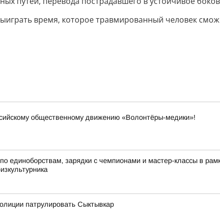
ных путей, перевода пострадавшего в устойчивое боко
выиграть время, которое травмированный человек смож
ссийскому общественному движению «Волонтёры-медики»!
по единоборствам, зарядки с чемпионами и мастер-классы в ра
физкультурника
олиции патрулировать Сыктывкар