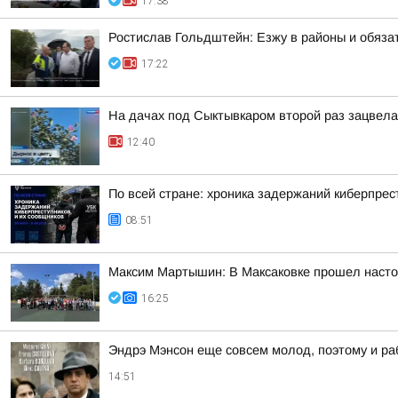
17:38
Ростислав Гольдштейн: Езжу в районы и обяза
17:22
На дачах под Сыктывкаром второй раз зацвела
12:40
По всей стране: хроника задержаний киберпрес
08:51
Максим Мартышин: В Максаковке прошел настоя
16:25
Эндрэ Мэнсон еще совсем молод, поэтому и ра
14:51