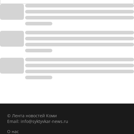
© Лента новостей Коми
Email:
info@syktyvkar-news.ru
О нас