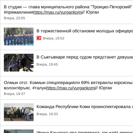
В студии — глава муниципального района "Троицко-Печорский"
#прямаялиния
https://max.ru/yurgankomi
//
Юрган
Вчера, 20:05
В торжественной обстановке молодых офицеро
Вчера, 19:52
В Сыктывкаре перед судом предстанет девушк
Вчера, 19:45
Олмын отсг. Комиын спецоперациялн 69% ветеранлы корсисны у
волонтёръяс. #талун
https://max.ru/yurgankomi
//
Юрган
Вчера, 19:37
Команда Республики Коми проинспектировала х
Вчера, 19:33
Ирина Кондратьева проверила, как идёт ремон