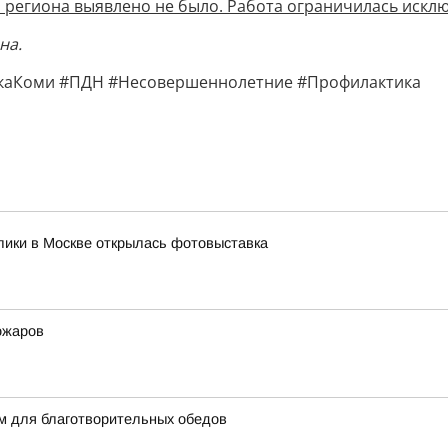
 региона выявлено не было. Работа ограничилась иск
на.
каКоми #ПДН #Несовершеннолетние #Профилактика
лики в Москве открылась фотовыставка
ожаров
м для благотворительных обедов