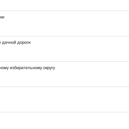
ики
е дачной дороги
ному избирательному округу