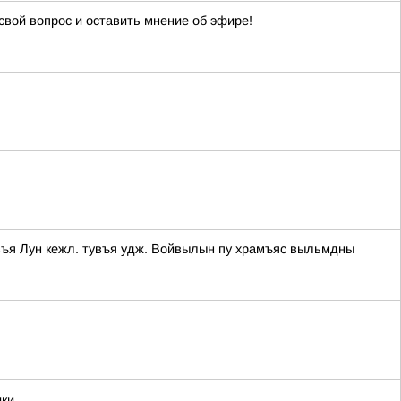
свой вопрос и оставить мнение об эфире!
въя Лун кежл. тувъя удж. Войвылын пу храмъяс выльмдны
ики