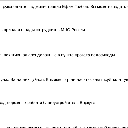
 - руководитель администрации Ефим Грибов. Вы можете задать 
в приняли в ряды сотрудников МЧС России
а, похитившая арендованные в пункте проката велосипеды
дж. Ва да лёк туйясті. Комиын тыр дн дасьтысьны глсуйтмлн ту
од дорожных работ и благоустройства в Воркуте
т в эндоскопическом отделении третьей сыктывкарской поликлин