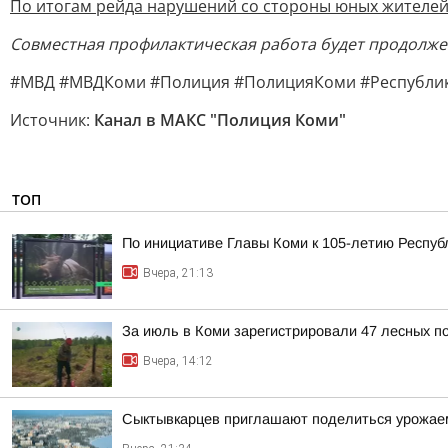
По итогам рейда нарушений со стороны юных жителей
Совместная профилактическая работа будет продолже
#МВД #МВДКоми #Полиция #ПолицияКоми #Республи
Источник:
Канал в МАКС "Полиция Коми"
ТОП
По инициативе Главы Коми к 105-летию Респуб
Вчера, 21:13
За июль в Коми зарегистрировали 47 лесных п
Вчера, 14:12
Сыктывкарцев приглашают поделиться урожае