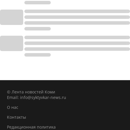
© Лента новостей Коми
Email:
info@syktyvkar-news.ru
О нас
Контакты
Редакционная политика