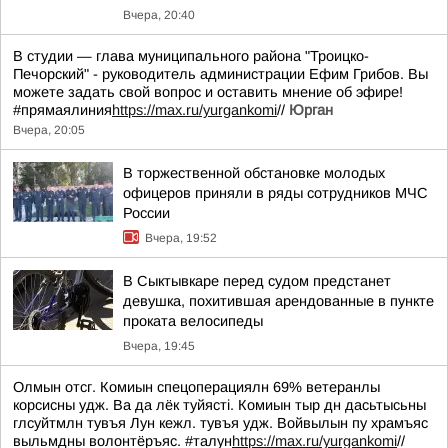
Вчера, 20:40
В студии — глава муниципального района "Троицко-
Печорский" - руководитель администрации Ефим Грибов. Вы
можете задать свой вопрос и оставить мнение об эфире!
#прямаялиния
https://max.ru/yurgankomi
//
Юрган
Вчера, 20:05
В торжественной обстановке молодых
офицеров приняли в ряды сотрудников МЧС
России
Вчера, 19:52
В Сыктывкаре перед судом предстанет
девушка, похитившая арендованные в пункте
проката велосипеды
Вчера, 19:45
Олмын отсг. Комиын спецоперациялн 69% ветеранлы
корсисны удж. Ва да лёк туйясті. Комиын тыр дн дасьтысьны
глсуйтмлн тувъя Лун кежл. тувъя удж. Войвылын пу храмъяс
выльмдны волонтёръяс. #талун
https://max.ru/yurgankomi
//