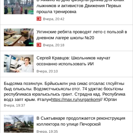
лыжников и активистов Движения Первых
прошла тренировка
Вчера, 20:42
Ухтинские ребята проводят лето с пользой в
дневном лагере школы №20
Вчера, 20:18
Сергей Кравцов: Школьников научат
осознанно использовать ИИ
Вчера, 20:10
Быдсяма позянлун. Брйысьмлн уна сикас отсалас глсуйтны
быд олысьлы. Водзмстчысьяслы отсг. 74 уджтас босьтiсны
республикаса юралысьлысь грант. Страдна кад. Республика
водз запт крым. #талун
https://max.ru/yurgankomi
//
Юрган
Вчера, 19:37
В Сыктывкаре продолжается реконструкция
коллектора по улице Печорской
Вчера, 19:35