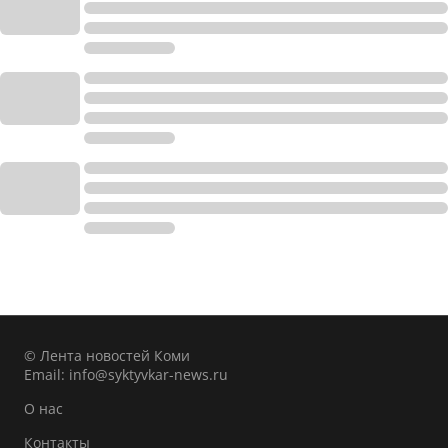
© Лента новостей Коми
Email:
info@syktyvkar-news.ru
О нас
Контакты