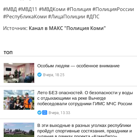
#МВД #МВД11 #МВДКоми #Полиция #ПолицияРоссии
#РеспубликаКоми #ЛицаПолиции #ДПС
Источник:
Канал в МАКС "Полиция Коми"
ТОП
Особым людям — особенное внимание
Вчера, 18:25
Лето БЕЗ опасностей. О безопасности у воды
с отдыхающими на реке Вычегде
побеседовали сотрудники ГИМС МЧС России
Вчера, 13:33
В эти выходные в разных уголках республики
пройдут спортивные состязания, праздники и
гуляния в рамках проекта «КомиЛето»