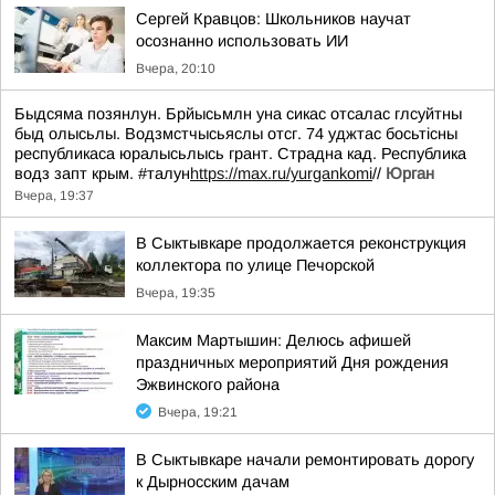
Сергей Кравцов: Школьников научат
осознанно использовать ИИ
Вчера, 20:10
Быдсяма позянлун. Брйысьмлн уна сикас отсалас глсуйтны
быд олысьлы. Водзмстчысьяслы отсг. 74 уджтас босьтiсны
республикаса юралысьлысь грант. Страдна кад. Республика
водз запт крым. #талун
https://max.ru/yurgankomi
//
Юрган
Вчера, 19:37
В Сыктывкаре продолжается реконструкция
коллектора по улице Печорской
Вчера, 19:35
Максим Мартышин: Делюсь афишей
праздничных мероприятий Дня рождения
Эжвинского района
Вчера, 19:21
В Сыктывкаре начали ремонтировать дорогу
к Дырносским дачам