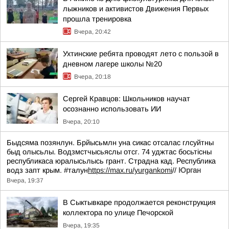
лыжников и активистов Движения Первых
прошла тренировка
Вчера, 20:42
Ухтинские ребята проводят лето с пользой в
дневном лагере школы №20
Вчера, 20:18
Сергей Кравцов: Школьников научат
осознанно использовать ИИ
Вчера, 20:10
Быдсяма позянлун. Брйысьмлн уна сикас отсалас глсуйтны
быд олысьлы. Водзмстчысьяслы отсг. 74 уджтас босьтiсны
республикаса юралысьлысь грант. Страдна кад. Республика
водз запт крым. #талун
https://max.ru/yurgankomi
//
Юрган
Вчера, 19:37
В Сыктывкаре продолжается реконструкция
коллектора по улице Печорской
Вчера, 19:35