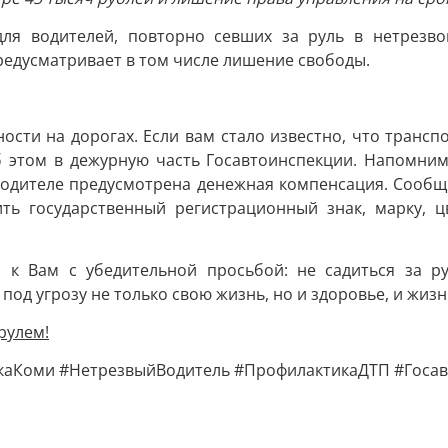
для водителей, повторно севших за руль в нетрезво
предусматривает в том числе лишение свободы.
ости на дорогах. Если вам стало известно, что транс
б этом в дежурную часть Госавтоинспекции. Напомним
одителе предусмотрена денежная компенсация. Сообщ
мнить государственный регистрационный знак, марку,
 к Вам с убедительной просьбой: не садиться за ру
под угрозу не только свою жизнь, но и здоровье, и жи
рулем!
аКоми #НетрезвыйВодитель #ПрофилактикаДТП #Госав