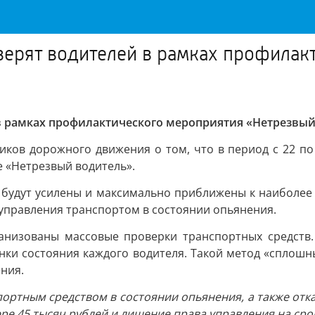
верят водителей в рамках профилак
в рамках профилактического мероприятия «Нетрезвый
иков дорожного движения о том, что в период с 22 по
 «Нетрезвый водитель».
 будут усилены и максимально приближены к наиболее
управления транспортом в состоянии опьянения.
ганизованы массовые проверки транспортных средств.
нки состояния каждого водителя. Такой метод «сплошн
ния.
портным средством в состоянии опьянения, а также отк
 45 тысяч рублей и лишение права управления на срок о