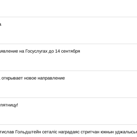
а
явление на Госуслугах до 14 сентября
а открывает новое направление
пятницу!
стислав Гольдштейн сеталіс наградаяс стритчан юкнын уджалысь