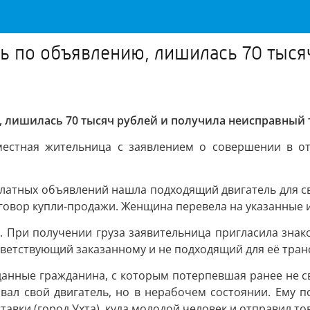
ль по объявлению, лишилась 70 тыся
, лишилась 70 тысяч рублей и получила неисправный 
 местная жительница с заявлением о совершении в о
платных объявлений нашла подходящий двигатель для с
овор купли-продажи. Женщина перевела на указанные и
 При получении груза заявительница пригласила знак
ответствующий заказанному и не подходящий для её тран
 данные гражданина, с которым потерпевшая ранее не с
вал свой двигатель, но в нерабочем состоянии. Ему 
авки (город Ухта), куда молодой человек и отправил то