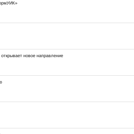
формУИК»
а открывает новое направление
ю