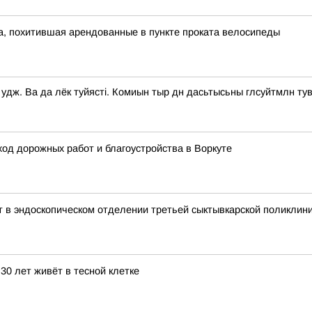
а, похитившая арендованные в пункте проката велосипеды
дж. Ва да лёк туйясті. Комиын тыр дн дасьтысьны глсуйтмлн ту
од дорожных работ и благоустройства в Воркуте
т в эндоскопическом отделении третьей сыктывкарской поликлин
30 лет живёт в тесной клетке