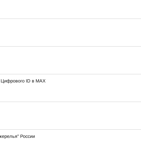
ю Цифрового ID в МAX
жерелья" России