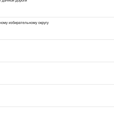
е дачной дороги
ному избирательному округу