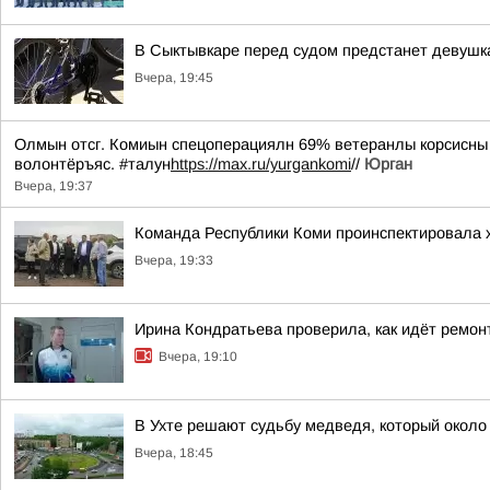
В Сыктывкаре перед судом предстанет девушк
Вчера, 19:45
Олмын отсг. Комиын спецоперациялн 69% ветеранлы корсисны у
волонтёръяс. #талун
https://max.ru/yurgankomi
//
Юрган
Вчера, 19:37
Команда Республики Коми проинспектировала х
Вчера, 19:33
Ирина Кондратьева проверила, как идёт ремон
Вчера, 19:10
В Ухте решают судьбу медведя, который около 
Вчера, 18:45