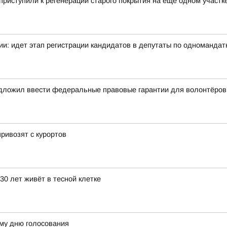
риступили к регенерации старого покрытия на ещё одном участк
и: идет этап регистрации кандидатов в депутаты по одномандат
дложил ввести федеральные правовые гарантии для волонтёров
привозят с курортов
30 лет живёт в тесной клетке
му дню голосования