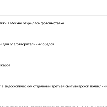
лики в Москве открылась фотовыставка
м для благотворительных обедов
ожаров
т в эндоскопическом отделении третьей сыктывкарской поликлин