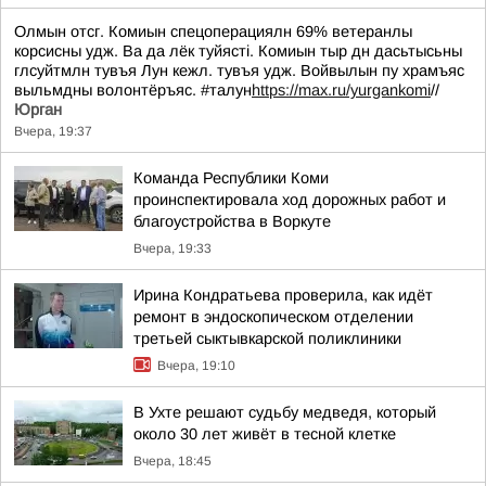
Олмын отсг. Комиын спецоперациялн 69% ветеранлы
корсисны удж. Ва да лёк туйясті. Комиын тыр дн дасьтысьны
глсуйтмлн тувъя Лун кежл. тувъя удж. Войвылын пу храмъяс
выльмдны волонтёръяс. #талун
https://max.ru/yurgankomi
//
Юрган
Вчера, 19:37
Команда Республики Коми
проинспектировала ход дорожных работ и
благоустройства в Воркуте
Вчера, 19:33
Ирина Кондратьева проверила, как идёт
ремонт в эндоскопическом отделении
третьей сыктывкарской поликлиники
Вчера, 19:10
В Ухте решают судьбу медведя, который
около 30 лет живёт в тесной клетке
Вчера, 18:45