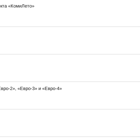
оекта «КомиЛето»
вро-2», «Евро-3» и «Евро-4»