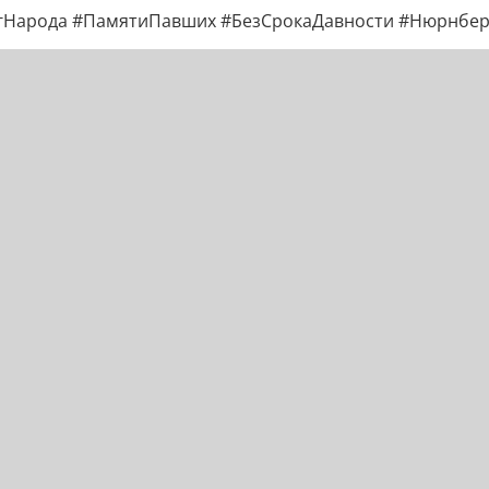
Народа #ПамятиПавших #БезСрокаДавности #Нюрнбер