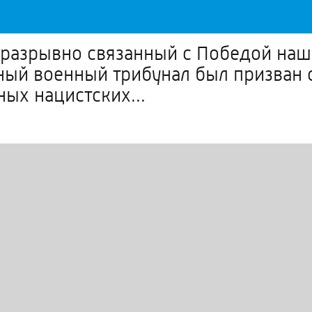
еразрывно связанный с Победой наш
й военный трибунал был призван ос
ных нацистских...