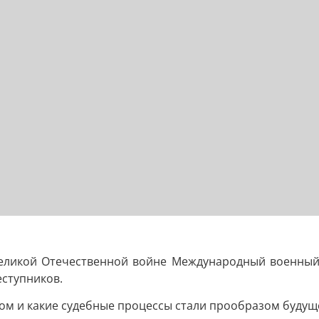
еликой Отечественной войне Международный военный т
еступников.
ром и какие судебные процессы стали прообразом буду