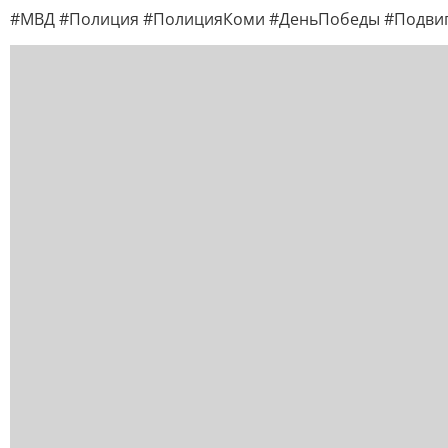
#МВД #Полиция #ПолицияКоми #ДеньПобеды #Подвиг